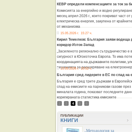
КЕВР определи компенсациите за ток за б
Комисията за енергийно и водно регулиран
месец април 2026 г., които покриват част о
електрическа енергия, закупена от крайнит
от механизма
15.05.2026 г. 15:27 ч.
Кирил Темелков: България заяви водеща р
коридор Изток-Запад
„Засиленото регионално сътрудничество е 
сигурност в Югоизточна Европа. То има пот
координацията на държавните политики, ул
решенията за разширяване на електроене
13.05.2026 г. 15:52 ч.
България сред лидерите в ЕС по спад на 
България е сред трите държави в Европейс
спад на емисиите на парникови газове през
миналата година, показват последните дан
коригираната статистика емисиите
2
3
4
5
6
ПУБЛИКАЦИИ
КНИГИ
„Методология за