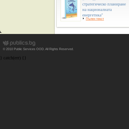
стратегическо планиране
на националната
енергетика"
Пълен текст
© 2010 Public Services OOD. All Rights Reserved.
} catch(err) {}