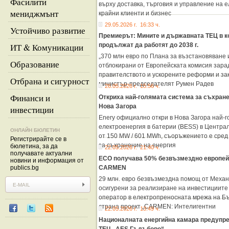
Фасилити
върху доставка, търговия и управление на
мениджмънт
крайни клиенти и бизнес
29.05.2026 г. 16:33 ч.
Устойчиво развитие
Премиерът: Mините и държавната ТЕЦ в к
ИТ & Комуникации
продължат да работят до 2038 г.
„370 млн евро по Плана за възстановяване 
Образование
отблокирани от Европейската комисия зара
правителството и ускорените реформи и за
Отбрана и сигурност
министър-председателят Румен Радев
26.05.2026 г. 15:56 ч.
Финанси и
Откриха най-голямата система за съхране
Нова Загора
инвестиции
Enery официално откри в Нова Загора най-
електроенергия в батерии (BESS) в Централ
ОНЛАЙН БЮЛЕТИН
от 150 MW / 601 MWh, съоръжението е сред
Регистрирайте се в
за съхранение на енергия
бюлетина, за да
22.05.2026 г. 21:40 ч.
получавате актуални
ЕСО получава 50% безвъзмездно европей
новини и информация от
publics.bg
CARMEN
29 млн. евро безвъзмездна помощ от Механ
осигурени за реализиране на инвестициите
оператор в електропреносната мрежа на Бъ
страна проект „CARMEN: Интелигентни
22.05.2026 г. 13:49 ч.
Националната енергийна камара предупре