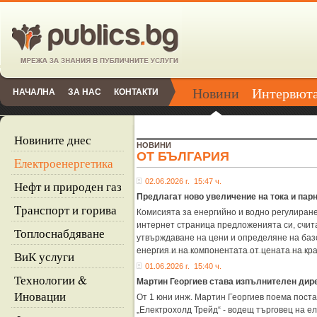
Новини
Интервют
НАЧАЛНА
ЗА НАС
КОНТАКТИ
Новините днес
НОВИНИ
ОТ БЪЛГАРИЯ
Eлектроенергетика
02.06.2026 г. 15:47 ч.
Нефт и природен газ
Предлагат ново увеличение на тока и парн
Tранспорт и горива
Комисията за енергийно и водно регулиране
интернет страница предложенията си, считан
Топлоснабдяване
утвърждаване на цени и определяне на баз
енергия и на компонентата от цената на кр
ВиК услуги
01.06.2026 г. 15:40 ч.
Технологии &
Мартин Георгиев става изпълнителен дир
Иновации
От 1 юни инж. Мартин Георгиев поема пост
„Електрохолд Трейд“ - водещ търговец на е