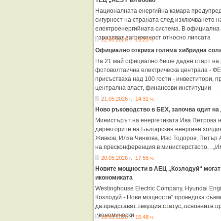
ТЕЦ „AES Гълъбово“
Националната енергийна камара предупред
сигурност на страната след изключването н
електроенергийната система. В официална 
изразяват загриженост относно липсата
22.05.2026 г. 13:23 ч.
Официално откриха голяма хибридна сола
На 21 май официално беше даден старт на
фотоволтаична електрическа централа - ФЕ
присъстваха над 100 гости - инвеститори, 
централна власт, финансови институции
21.05.2026 г. 14:31 ч.
Ново ръководство в БЕХ, започва одит н
Министърът на енергетиката Ива Петрова н
директорите на Българския енергиен холдин
Живков, Илза Чинкова, Иво Тодоров, Петър 
на пресконференция в министерството. „
20.05.2026 г. 17:55 ч.
Новите мощности в АЕЦ „Козлодуй“ могат 
икономиката
Westinghouse Electric Company, Hyundai Engi
Козлодуй - Нови мощности“ проведоха съвм
да представят текущия статус, основните п
икономически
20.05.2026 г. 15:48 ч.