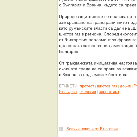
с България и Вранча, където са пред
Природозащитниците се опасяват от с
замърсяване на трансграничните подз
като румънските власти са дали на „Ш
шистов газ в региона. Според еколози
от българския парламент за фракинга
цялостната законова регламентация н
България.
От гражданската инициатива настоява
околната среда да се прави за всякак
в Закона за подземните богатства.
ЕТИКЕТИ:
протест
шистов газ
добив
Р
|
|
|
България
екология
енергетика
|
|
Всички новини от България