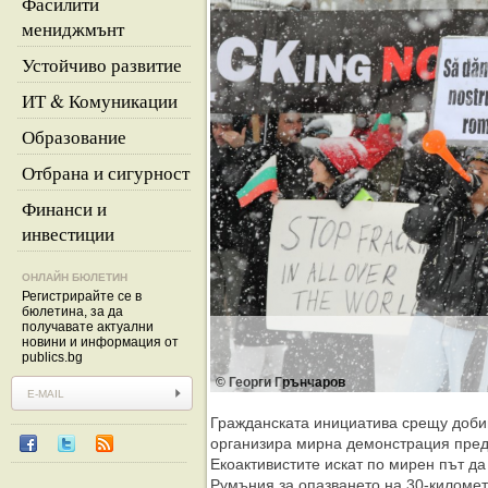
Фасилити
мениджмънт
Устойчиво развитие
ИТ & Комуникации
Образование
Отбрана и сигурност
Финанси и
инвестиции
ОНЛАЙН БЮЛЕТИН
Регистрирайте се в
бюлетина, за да
получавате актуални
новини и информация от
publics.bg
© Георги Грънчаров
Гражданската инициатива срещу добив
организира мирна демонстрация пред
Екоактивистите искат по мирен път да
Румъния за опазването на 30-киломе