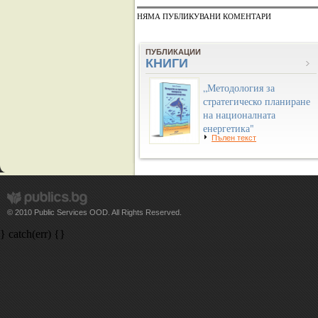
НЯМА ПУБЛИКУВАНИ КОМЕНТАРИ
ПУБЛИКАЦИИ
КНИГИ
„Методология за
стратегическо планиране
на националната
енергетика"
Пълен текст
© 2010 Public Services OOD. All Rights Reserved.
} catch(err) {}