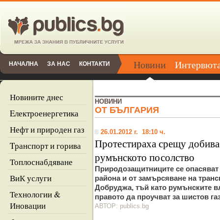
Новини
Интервют
НАЧАЛНА
ЗА НАС
КОНТАКТИ
Новините днес
НОВИНИ
ОТ БЪЛГАРИЯ
Eлектроенергетика
Нефт и природен газ
26.01.2012 г. 18:10 ч.
Протестираха срещу добива 
Tранспорт и горива
румънското посолство
Топлоснабдяване
Природозащитниците се опасяват 
ВиК услуги
района и от замърсяване на тран
Добруджа, тъй като румънските в
Технологии &
правото да проучват за шистов газ
Иновации
АВТОР: publics.bg