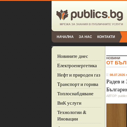
НАЧАЛНА
ЗА НАС
КОНТАКТИ
Новините днес
НОВИНИ
ОТ БЪЛ
Eлектроенергетика
Нефт и природен газ
08.07.2026 г
Радев и
Tранспорт и горива
Българи
Топлоснабдяване
АВТОР: public
ВиК услуги
Технологии &
Иновации