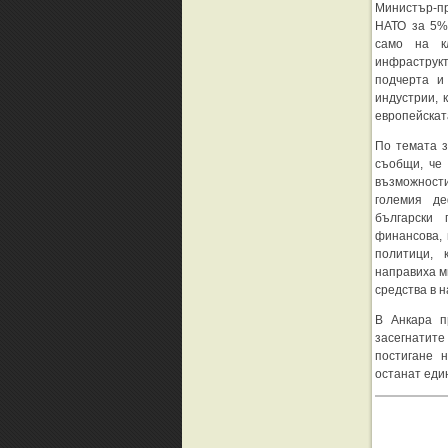
Министър-пр
НАТО за 5%
само на кл
инфраструкту
подчерта и
индустрии, 
европейскат
По темата з
съобщи, че
възможност
големия де
български 
финансова, 
политици, 
направиха м
средства в 
В Анкара п
засегнатит
постигане 
останат еди