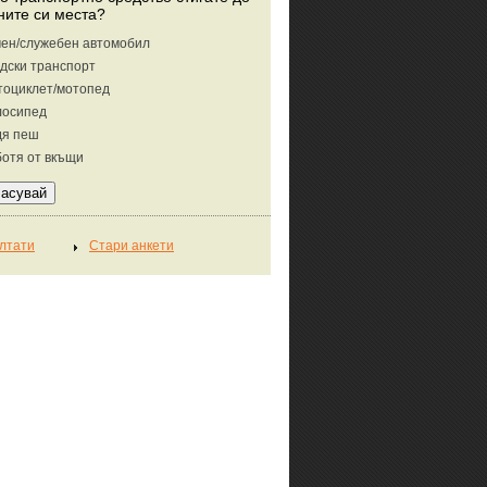
ните си места?
ен/служебен автомобил
дски транспорт
тоциклет/мотопед
лосипед
дя пеш
отя от вкъщи