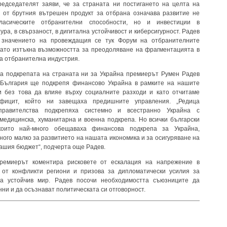
едседателят заяви, че за страната ни постигането на целта на
 от брутния вътрешен продукт за отбрана означава развитие не
асическите отбранителни способности, но и инвестиции в
ра, в свързаност, в дигитална устойчивост и киберсигурност. Радев
 значението на провеждащия се тук Форум на отбранителните
като изтъкна възможността за преодоляване на фрагментацията в
а отбранителна индустрия.
а подкрепата на страната ни за Украйна премиерът Румен Радев
 България ще подкрепя финансово Украйна в рамките на нашите
и без това да влияе върху социалните разходи и като отчитаме
фицит, който ни завещаха предишните управления. „Редица
правителства подкрепяха системно и всестранно Украйна с
медицинска, хуманитарна и военна подкрепа. Но всички български
които най-много обещаваха финансова подкрепа за Украйна,
ного малко за развитието на нашата икономика и за осигуряване на
нашия бюджет“, подчерта още Радев.
ремиерът коментира рисковете от ескалация на напрежение в
е от конфликти региони и призова за дипломатически усилия за
на устойчив мир. Радев посочи необходимостта съюзниците да
нни и да осъзнават политическата си отговорност.