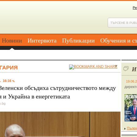
Ре
Новини
Интервюта
Публикации
Обучения и с
ГАРИЯ
И
. 16:16 ч.
19.06.
 Зеленски обсъдиха сътрудничеството между
директ
я и Украйна в енергетиката
s.bg
Пълен