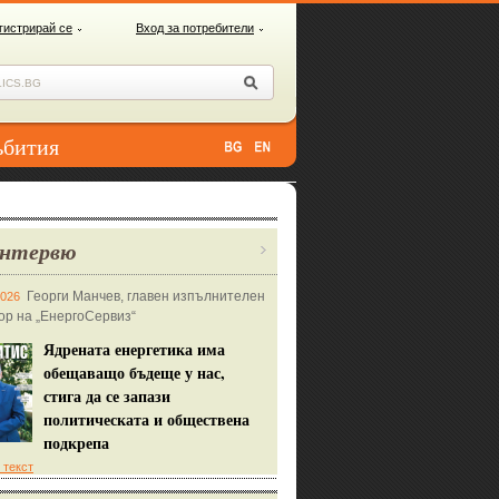
гистрирай се
Вход за потребители
ъбития
нтервю
Георги Манчев, главен изпълнителен
2026
ор на „ЕнергоСервиз“
Ядрената енергетика има
обещаващо бъдеще у нас,
стига да се запази
политическата и обществена
подкрепа
 текст