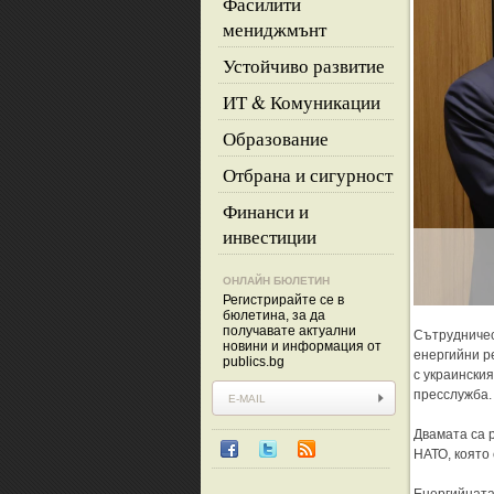
Фасилити
мениджмънт
Устойчиво развитие
ИТ & Комуникации
Образование
Отбрана и сигурност
Финанси и
инвестиции
ОНЛАЙН БЮЛЕТИН
Регистрирайте се в
бюлетина, за да
получавате актуални
Сътрудничес
новини и информация от
енергийни р
publics.bg
с украински
пресслужба.
Двамата са 
НАТО, която 