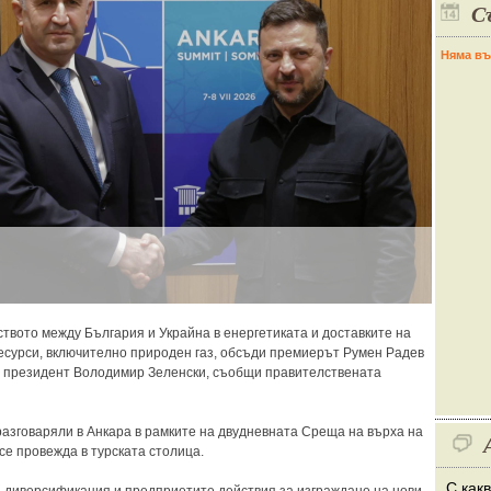
С
Няма въ
твото между България и Украйна в енергетиката и доставките на
есурси, включително природен газ, обсъди премиерът Румен Радев
я президент Володимир Зеленски, съобщи правителствената
разговаряли в Анкара в рамките на двудневната Среща на върха на
се провежда в турската столица.
С как