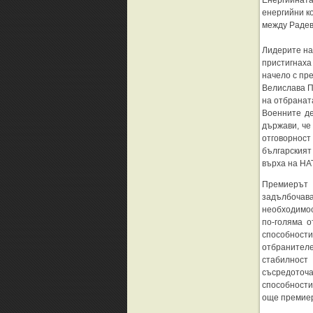
Енергийната
енергийни к
между Радев
Лидерите на
пристигнаха
начело с пр
Велислава П
на отбранат
Военните де
държави, че
отговорност
българският
върха на НА
Премиерът
задълбоча
необходимос
по-голяма о
способност
отбраните
стабилност
съсредоточ
способности
още премие