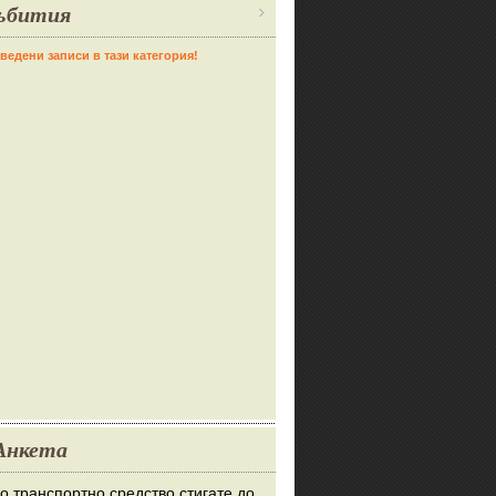
ъбития
ведени записи в тази категория!
Анкета
во транспортно средство стигате до