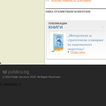
НЯМА ПУБЛИКУВАНИ КОМЕНТАРИ
ПУБЛИКАЦИИ
КНИГИ
„Методология за
стратегическо планиране
на националната
енергетика"
Пълен текст
© 2010 Public Services OOD. All Rights Reserved.
} catch(err) {}