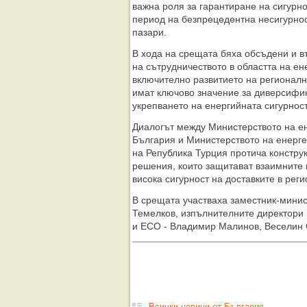
важна роля за гарантиране на сигурно
период на безпрецедентна несигурнос
пазари.
В хода на срещата бяха обсъдени и 
на сътрудничеството в областта на ен
включително развитието на регионалн
имат ключово значение за диверсифик
укрепването на енергийната сигурнос
Диалогът между Министерството на ен
България и Министерството на енерге
на Република Турция протича констру
решения, които защитават взаимните 
висока сигурност на доставките в реги
В срещата участваха заместник-минис
Темелков, изпълнителните директори н
и ЕСО - Владимир Малинов, Веселин 
Всички новини от България