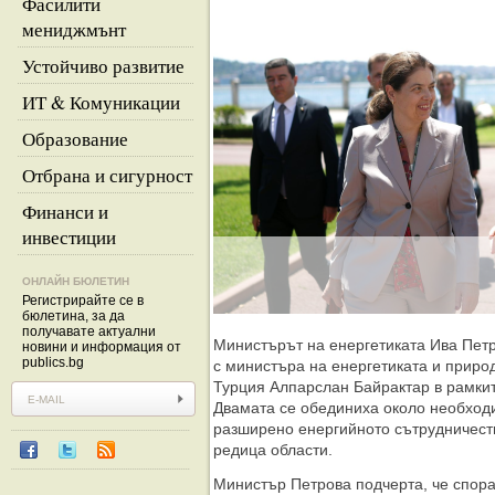
Фасилити
мениджмънт
Устойчиво развитие
ИТ & Комуникации
Образование
Отбрана и сигурност
Финанси и
инвестиции
ОНЛАЙН БЮЛЕТИН
Регистрирайте се в
бюлетина, за да
получавате актуални
Министърът на енергетиката Ива Пет
новини и информация от
publics.bg
с министъра на енергетиката и приро
Турция Алпарслан Байрактар в рамките
Двамата се обединиха около необходи
разширено енергийното сътрудничест
редица области.
Министър Петрова подчерта, че спора