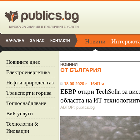
Новини
Интервют
НАЧАЛНА
ЗА НАС
КОНТАКТИ
Новините днес
НОВИНИ
ОТ БЪЛГАРИЯ
Eлектроенергетика
Нефт и природен газ
18.06.2026 г. 16:01 ч.
ЕБВР откри TechSofia за ви
Tранспорт и горива
областта на ИТ технологиит
Топлоснабдяване
АВТОР: publics.bg
ВиК услуги
Технологии &
Иновации