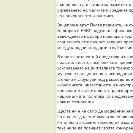
съществена роля както за развитието 
укрепването на малките и средните п
на националната икономика.
Вицепремиерът Пулев подчерта, че с
България и ЕБВР надхвърля финансов
въвеждането на добри практики в кор
социалната отговорност, зеления прех
международни стандарти в публичния 
В изказването си той представи и осн
правителството, насочени към привли
ускоряването на дигиталната трансфо
му вече е осъществена консолидация 
агенции и структури под ръководство
икономиката, инвестициите и индустр
иновациите и дигиталната трансфор
националната политика по внедряване
новите технологии.
„Целта ни е не само да модернизира
но и да създадем стимули за по-широ
интелект и високите технологии в мал
така че те да повишат своята конкуре