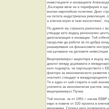
инвестициите и иновациите Александъ
„България вече не е периферия и ще 
всички европейски политики. Днес стр
на петата индустриална революция, св
а ключов играч в тази екосистема“, п
По думите му страната разполага с вс
утвърди като водещ регионален центъ
дигитализация и иновации. Той отбел
продължи да работи за по-добра коор
разширяване на финансовите инструм
насърчаване на дяловите инвестиции.
Вицепремиерът акцентира и върху зна
диалог между държавата и междунаро
като подчерта, че партньорството с Е
фактори за икономическото развитие 
златният стандарт в международните 
Тя е един от най-старите и най-значи
усилията за икономически растеж, мо
вицепремиерът Пулев.
Той посочи, че от 1991 г. насам ЕБВР
евро в повече от 320 проекта в ключо
икономика. Според него подкрепата н