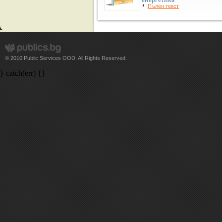
Пълен текст
© 2010 Public Services OOD. All Rights Reserved.
} catch(err) {}