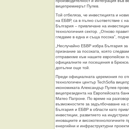
производителност и интеграция във ве
вицепремиерът Пулев.
Той отбеляза, че инвестицията и нови
на ЕБВР, са в пълно съответствие с н
България – привличане на инвестиции
технологичния сектор. „Oтново прави
гледаме в една и съща посока”, подч
„Неслучайно ЕБВР избра България за 
признание за посоката, която следвам
отправихме към нашите европейски п
официалните ни посещения в Брюксел
допълни още той.
Преди официалната церемония по отк
технологичен център TechSofia вицеп
икономиката Александър Пулев прове
вицепрезидента на Европейската банк
Матео Патроне. По време на разгово
възможностите за задълбочаване на 
България и ЕБВР в области като прив
инвестиции, развитието на индустриа
иновациите и високотехнологичните пр
енергийни и инфраструктурни проекти