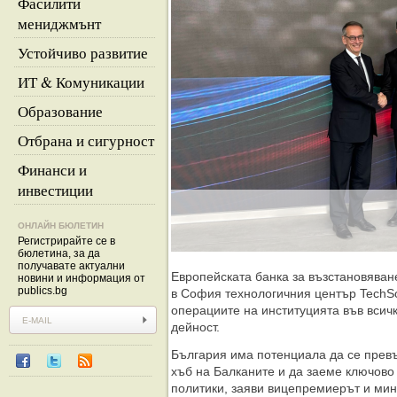
Фасилити
мениджмънт
Устойчиво развитие
ИТ & Комуникации
Образование
Отбрана и сигурност
Финанси и
инвестиции
ОНЛАЙН БЮЛЕТИН
Регистрирайте се в
бюлетина, за да
получавате актуални
Европейската банка за възстановяване
новини и информация от
publics.bg
в София технологичния център TechSo
операциите на институцията във всичк
дейност.
България има потенциала да се превъ
хъб на Балканите и да заеме ключово
политики, заяви вицепремиерът и мин