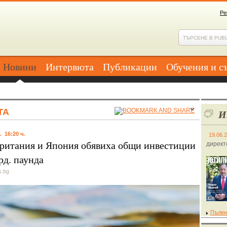
Ре
Новини
Интервюта
Публикации
Обучения и с
ТА
И
. 16:20 ч.
19.06.
ритания и Япония обявиха общи инвестиции
директ
рд. паунда
s.bg
Пълен