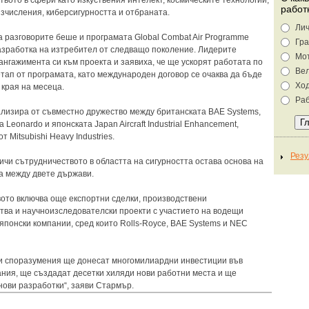
твото в сфери като изкуствения интелект, космическите технологии,
работ
изчисления, киберсигурността и отбраната.
Лич
а разговорите беше и програмата Global Combat Air Programme
Гра
азработка на изтребител от следващо поколение. Лидерите
Мо
ангажимента си към проекта и заявиха, че ще ускорят работата по
Ве
тап от програмата, като международен договор се очаква да бъде
Хо
 края на месеца.
Раб
лизира от съвместно дружество между британската BAE Systems,
 Leonardo и японската Japan Aircraft Industrial Enhancement,
т Mitsubishi Heavy Industries.
ичи сътрудничеството в областта на сигурността остава основа на
 между двете държави.
ото включва още експортни сделки, производствени
тва и научноизследователски проекти с участието на водещи
 японски компании, сред които Rolls-Royce, BAE Systems и NEC
ви споразумения ще донесат многомилиардни инвестиции във
ния, ще създадат десетки хиляди нови работни места и ще
нови разработки“, заяви Стармър.