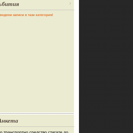
ъбития
ведени записи в тази категория!
Анкета
во транспортно средство стигате до