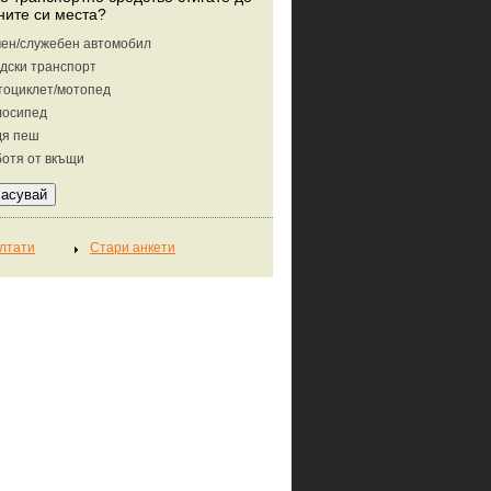
ните си места?
ен/служебен автомобил
дски транспорт
тоциклет/мотопед
лосипед
дя пеш
отя от вкъщи