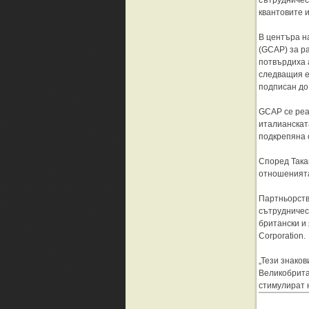
сътрудничес
квантовите 
В центъра н
(GCAP) за р
потвърдиха 
следващия е
подписан до
GCAP се реа
италианската
подкрепяна о
Според Така
отношенията
Партньорств
сътрудничес
британски и
Corporation.
„Тези знако
Великобрита
стимулират 