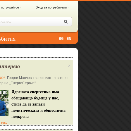
гистрирай се
Вход за потребители
ъбития
нтервю
Георги Манчев, главен изпълнителен
2026
ор на „ЕнергоСервиз“
Ядрената енергетика има
обещаващо бъдеще у нас,
стига да се запази
политическата и обществена
подкрепа
 текст