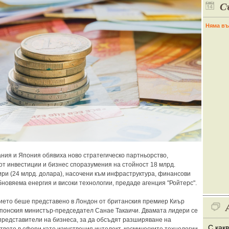
С
Няма въ
ния и Япония обявиха ново стратегическо партньорство,
от инвестиции и бизнес споразумения на стойност 18 млрд.
ири (24 млрд. долара), насочени към инфраструктура, финансови
бновяема енергия и високи технологии, предаде агенция "Ройтерс".
ето беше представено в Лондон от британския премиер Киър
понския министър-председател Санае Такаичи. Двамата лидери се
представители на бизнеса, за да обсъдят разширяване на
С как