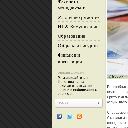
Фасилити
мениджмънт
Устойчиво развитие
ИТ & Комуникации
Образование
Отбрана и сигурност
Финанси и
инвестиции
ОНЛАЙН БЮЛЕТИН
© freepik
Регистрирайте се в
бюлетина, за да
получавате актуални
Великобрита
новини и информация от
подкрепено 
publics.bg
британски л
услуги, възо
Споразумени
Стармър и я
срещнаха с 