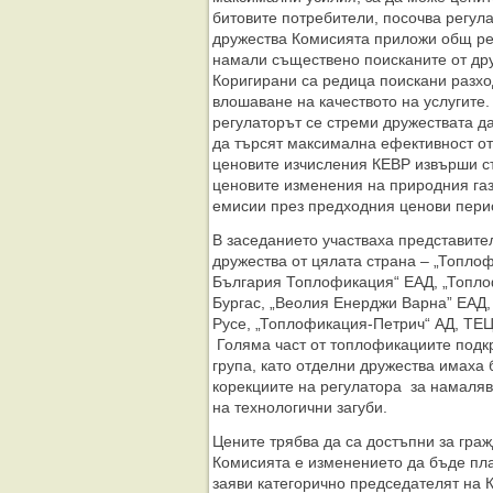
битовите потребители, посочва регул
дружества Комисията приложи общ рес
намали съществено поисканите от др
Коригирани са редица поискани разход
влошаване на качеството на услугите
регулаторът се стреми дружествата д
да търсят максимална ефективност от
ценовите изчисления КЕВР извърши съ
ценовите изменения на природния газ
емисии през предходния ценови перио
В заседанието участваха представит
дружества от цялата страна – „Топл
България Топлофикация“ ЕАД, „Топл
Бургас, „Веолия Енерджи Варна” ЕАД,
Русе, „Топлофикация-Петрич“ АД, ТЕ
Голяма част от топлофикациите подк
група, като отделни дружества имаха
корекциите на регулатора за намаляв
на технологични загуби.
Цените трябва да са достъпни за гра
Комисията е изменението да бъде пла
заяви категорично председателят на