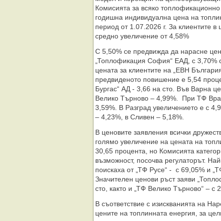
Комисията за всяко топлофикационно
годишна индивидуална цена на топлин
период от 1.07.2026 г. За клиентите в
средно увеличение от 4,58%
С 5,50% се предвижда да нарасне цен
„Топлофикация София“ ЕАД, с 3,70% 
цената за клиентите на „ЕВН Българи
предвиденото повишение е 5,54 проце
Бургас“ АД - 3,66 на сто. Във Варна ц
Велико Търново – 4,99%. При ТФ Врац
3,59%. В Разград увеличението е с 4,9
– 4,23%, в Сливен – 5,18%.
В ценовите заявления всички дружест
голямо увеличение на цената на топл
30,65 процента, но Комисията катего
възможност, посочва регулаторът. На
поискаха от „ТФ Русе“ - с 69,05% и „Т
Значителен ценови ръст заяви „Топло
сто, както и „ТФ Велико Търново“ – с 
В съответствие с изискванията на На
цените на топлинната енергия, за це