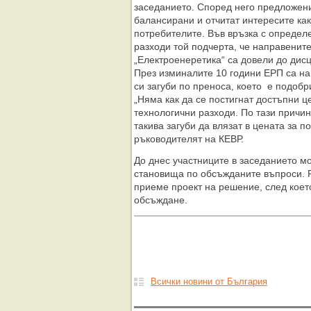
заседанието. Според него предложени
балансирани и отчитат интересите как
потребителите. Във връзка с определ
разходи той подчерта, че направените
„Електроенеретика“ са довели до дис
През изминалите 10 години ЕРП са н
си загуби по преноса, което е подоб
„Няма как да се постигнат достъпни ц
технологични разходи. По тази причи
такива загуби да влязат в цената за 
ръководителят на КЕВР.
До днес участниците в заседанието м
становища по обсъжданите въпроси. 
приеме проект на решение, след коет
обсъждане.
Всички новини от България