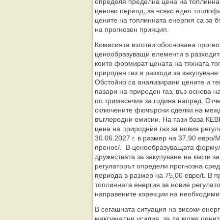
определя пределна цена на топлинна
ценови период, за всяко едно топлоф
цените на топлинната енергия са за 
на прогнозен принцип.
Комисията изготви обоснована прогно
ценообразуващи елементи в разходите
които формират цената на тяхната то
природен газ и разходи за закупуване
Обстойно са анализирани цените и т
пазари на природен газ, въз основа 
по тримесечия за година напред. Отч
сключените фючърсни сделки на меж
въглеродни емисии. На тази база КЕВ
цена на природния газ за новия регул
30.06.2027 г. в размер на 37,90 евро/
пренос/. В ценообразуващата формул
дружествата за закупуване на квоти з
регулаторът определи прогнозна сред
периода в размер на 75,00 евро/t. В 
топлинната енергия за новия регулат
направените корекции на необходимит
В сегашната ситуация на високи енер
максимални усилия, за да може ценит