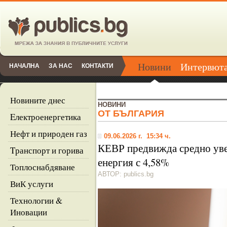
Новини
Интервют
НАЧАЛНА
ЗА НАС
КОНТАКТИ
Новините днес
НОВИНИ
ОТ БЪЛГАРИЯ
Eлектроенергетика
Нефт и природен газ
09.06.2026 г. 15:34 ч.
КЕВР предвижда средно уве
Tранспорт и горива
енергия с 4,58%
Топлоснабдяване
АВТОР: publics.bg
ВиК услуги
Технологии &
Иновации