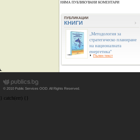
НЯМА ПУБЛИКУВАНИ КОМЕНТАРИ
ПУБЛИКАЦИИ
КНИГИ
„Методология за
стратегическо планиране
на националната
енергетика"
Пълен текст
© 2010 Public Services OOD. All Rights Reserved.
} catch(err) {}