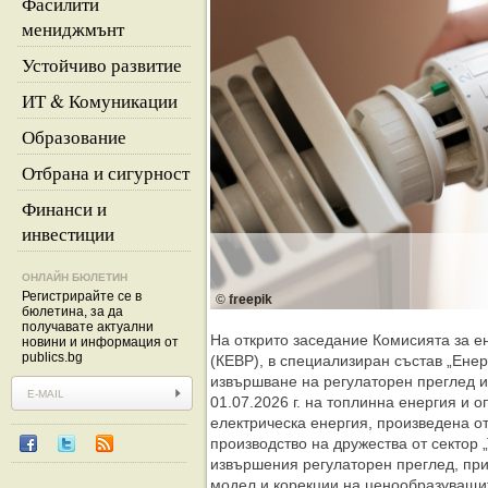
Фасилити
мениджмънт
Устойчиво развитие
ИТ & Комуникации
Образование
Отбрана и сигурност
Финанси и
инвестиции
ОНЛАЙН БЮЛЕТИН
Регистрирайте се в
© freepik
бюлетина, за да
получавате актуални
На открито заседание Комисията за е
новини и информация от
publics.bg
(КЕВР), в специализиран състав „Енер
извършване на регулаторен преглед и
01.07.2026 г. на топлинна енергия и 
електрическа енергия, произведена 
производство на дружества от сектор 
извършения регулаторен преглед, пр
модел и корекции на ценообразуващит