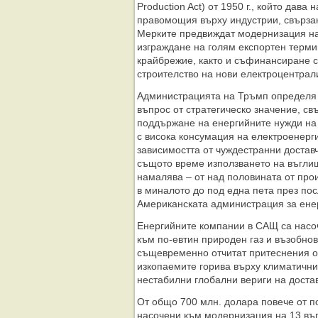
Production Act) от 1950 г., който дава
правомощия върху индустрии, свързан
Мерките предвиждат модернизация на
изграждане на голям експортен терми
крайбрежие, както и съфинансиране с
строителство на нови електроцентрал
Администрацията на Тръмп определя 
въпрос от стратегическо значение, св
поддържане на енергийните нужди на 
с висока консумация на електроенерги
зависимостта от чуждестранни достав
същото време използването на въгл
намалява – от над половината от про
в миналото до под една пета през пос
Американската администрация за ен
Енергийните компании в САЩ са насо
към по-евтин природен газ и възобнов
същевременно отчитат притеснения о
изкопаемите горива върху климатични
нестабилни глобални вериги на достав
От общо 700 млн. долара повече от п
насочени към модернизация на 13 въ