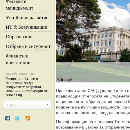
Фасилити
мениджмънт
Устойчиво развитие
ИТ & Комуникации
Образование
Отбрана и сигурност
Финанси и
инвестиции
ОНЛАЙН БЮЛЕТИН
Регистрирайте се в
© freepik
бюлетина, за да
получавате актуални
Президентът на САЩ Доналд Тръмп п
новини и информация от
publics.bg
правомощия от епохата на Студената 
националната отбрана, за да насочи 
подкрепа на въглищни мощности, съо
пожелал анонимност, предаде агенция
По информация на източника Тръмп м
позоваване на Закона за отбранителн