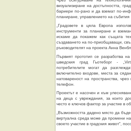
Чрез осигуряване на технологичн
визуализиране на достъпността, гра
бариери по-рано и да вземат по-ин
планиране, управлението на събития и
„Градовете в цяла Европа използ
инструменти за планиране и взема
искаме да покажем как същата те
създаването на по-приобщаващи, свър
ръководителят на проекта Анна Венбл
Първият прототип се разработва на
шведския град Гьотеборг - „Virt
потребителите могат да разглежда
включително входове, места за сяда
натовареност на пространства, чрез
телефон.
Проектът е насочен и към улесняван
на деца с увреждания, за които до
често е ключов фактор за участие в о
„Възможността дадено място да бъде
виртуална среда може да промени на
своето участие в градския живот", пос