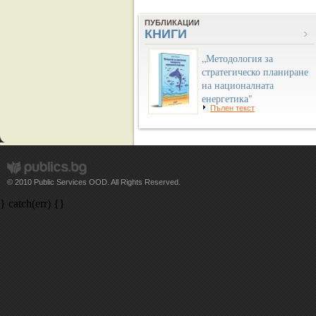
ПУБЛИКАЦИИ
КНИГИ
„Методология за
стратегическо планиране
на националната
енергетика"
Пълен текст
© 2010 Public Services OOD. All Rights Reserved.
} catch(err) {}