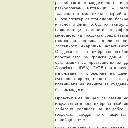
разработката е моделирането и а
разнообразни източници – геопр
транспортни, екологични, енергийни
широк спектър от технологии, базир
интелект и физично, базирани симула
подпомагащи вземането на инфор
качеството на градската среда (въз
(остров на топлина, топлинен ри
достъпност, енергийна ефективно
Създаването на цифровия двойни
пространство за градски данни. 
организация за пространства за да
Association, IDSA), GATE e катализ
използване и споделяне на данн
суверенна среда, в която всички 
потенциала на данните за създаван
бизнес модели.
Проектът има за цел да развие но
изкуствен интелект, цифрови двойни
добавена реалност за по-добро 
градската среда, като акцент
приобщаването.