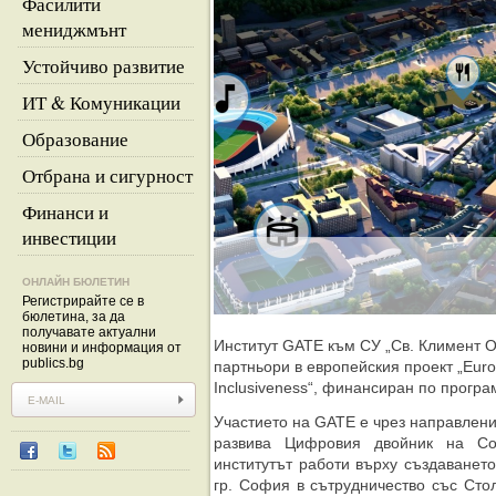
Фасилити
мениджмънт
Устойчиво развитие
ИТ & Комуникации
Образование
Отбрана и сигурност
Финанси и
инвестиции
ОНЛАЙН БЮЛЕТИН
Регистрирайте се в
бюлетина, за да
получавате актуални
Институт GATE към СУ „Св. Климент О
новини и информация от
publics.bg
партньори в европейския проект „Europe
Inclusiveness“, финансиран по програм
Участието на GATE е чрез направлени
развива Цифровия двойник на Со
институтът работи върху създаванет
гр. София в сътрудничество със Сто