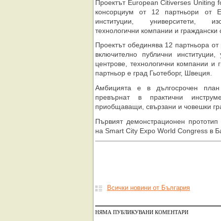
Проектът European Citiverses Uniting f
консорциум от 12 партньори от Е
институции, университети, изс
технологични компании и граждански 
Проектът обединява 12 партньора от
включително публични институции, 
центрове, технологични компании и 
партньор е град Гьотеборг, Швеция.
Амбицията е в дългосрочен план
превърнат в практични инстру
приобщаващи, свързани и човешки гр
Първият демонстрационен прототип 
на Smart City Expo World Congress в 
Всички новини от България
НЯМА ПУБЛИКУВАНИ КОМЕНТАРИ