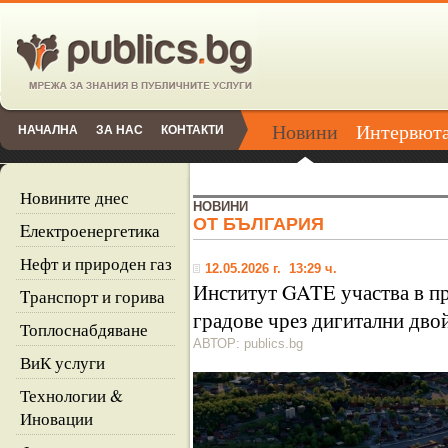
Новини
Интервют
НАЧАЛНА
ЗА НАС
КОНТАКТИ
Новините днес
НОВИНИ
ОТ БЪЛГАРИЯ
Eлектроенергетика
Нефт и природен газ
12.05.2026 г. 13:29 ч.
Институт GATE участва в пр
Tранспорт и горива
градове чрез дигитални дво
Топлоснабдяване
АВТОР: publics.bg
ВиК услуги
Технологии &
Иновации