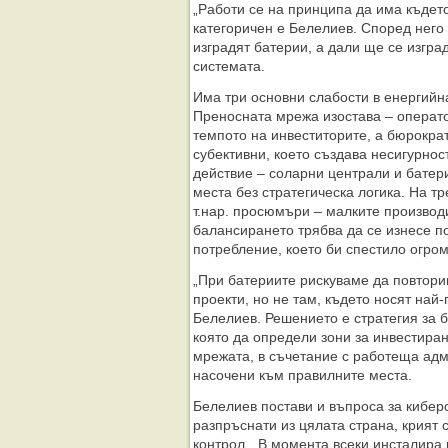
„Работи се на принципа да има където
категоричен е Белелиев. Според него
изградят батерии, а дали ще се изград
системата.
Има три основни слабости в енергийн
Преносната мрежа изостава – операт
темпото на инвеститорите, а бюрократ
субективни, което създава несигурност
действие – соларни централи и батер
места без стратегическа логика. На т
т.нар. просюмъри – малките производ
балансирането трябва да се изнесе п
потребление, което би спестило огром
„При батериите рискуваме да повтори
проекти, но не там, където носят най
Белелиев. Решението е стратегия за б
която да определи зони за инвестира
мрежата, в съчетание с работеща адм
насочени към правилните места.
Белелиев постави и въпроса за киберс
разпръснати из цялата страна, крият 
контрол. „В момента всеки инсталира к