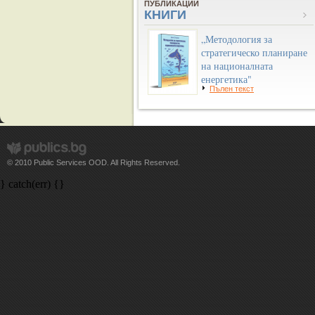
ПУБЛИКАЦИИ
КНИГИ
„Методология за
стратегическо планиране
на националната
енергетика"
Пълен текст
© 2010 Public Services OOD. All Rights Reserved.
} catch(err) {}