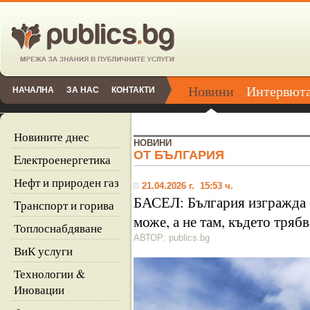
Новини
Интервют
НАЧАЛНА
ЗА НАС
КОНТАКТИ
Новините днес
НОВИНИ
ОТ БЪЛГАРИЯ
Eлектроенергетика
Нефт и природен газ
21.04.2026 г. 15:53 ч.
БАСЕЛ: България изгражда б
Tранспорт и горива
може, а не там, където трябв
Топлоснабдяване
АВТОР: publics.bg
ВиК услуги
Технологии &
Иновации