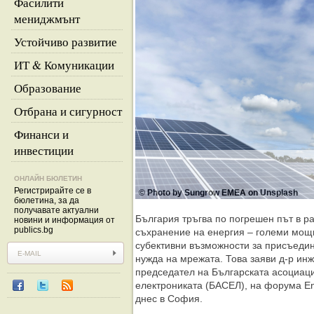
Фасилити
мениджмънт
Устойчиво развитие
ИТ & Комуникации
Образование
Отбрана и сигурност
Финанси и
инвестиции
ОНЛАЙН БЮЛЕТИН
Регистрирайте се в
© Photo by Sungrow EMEA on Unsplash
бюлетина, за да
получавате актуални
България тръгва по погрешен път в ра
новини и информация от
publics.bg
съхранение на енергия – големи мощн
субективни възможности за присъедин
нужда на мрежата. Това заяви д-р ин
председател на Българската асоциаци
електрониката (БАСЕЛ), на форума En
днес в София.