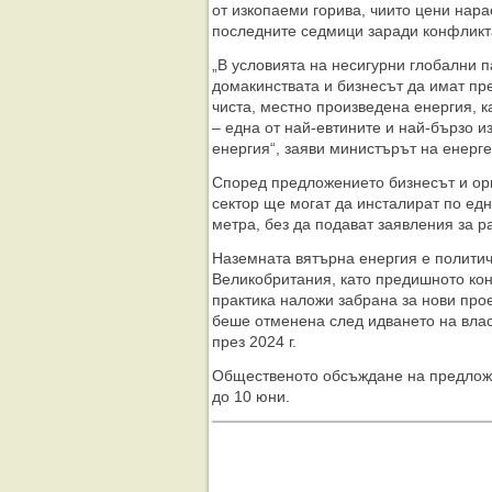
от изкопаеми горива, чиито цени нар
последните седмици заради конфликт
„В условията на несигурни глобални 
домакинствата и бизнесът да имат пр
чиста, местно произведена енергия, 
– една от най-евтините и най-бързо 
енергия“, заяви министърът на енерг
Според предложението бизнесът и ор
сектор ще могат да инсталират по едн
метра, без да подават заявления за 
Наземната вятърна енергия е политич
Великобритания, като предишното кон
практика наложи забрана за нови прое
беше отменена след идването на влас
през 2024 г.
Общественото обсъждане на предло
до 10 юни.