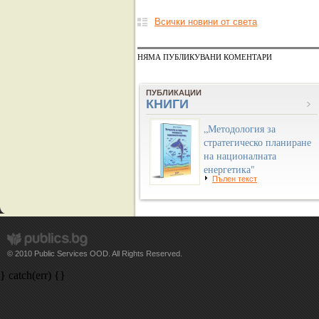
Всички новини от света
НЯМА ПУБЛИКУВАНИ КОМЕНТАРИ
ПУБЛИКАЦИИ
КНИГИ
„Методология за
стратегическо планиране
на националната
енергетика"
Пълен текст
© 2010 Public Services OOD. All Rights Reserved.
} catch(err) {}