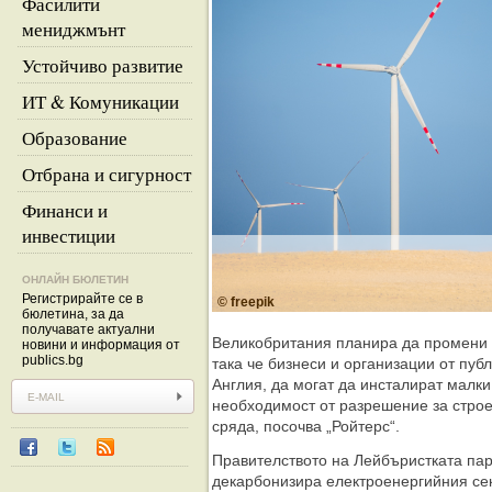
Фасилити
мениджмънт
Устойчиво развитие
ИТ & Комуникации
Образование
Отбрана и сигурност
Финанси и
инвестиции
ОНЛАЙН БЮЛЕТИН
Регистрирайте се в
© freepik
бюлетина, за да
получавате актуални
Великобритания планира да промени п
новини и информация от
publics.bg
така че бизнеси и организации от пуб
Англия, да могат да инсталират малки
необходимост от разрешение за строе
сряда, посочва „Ройтерс“.
Правителството на Лейбъристката пар
декарбонизира електроенергийния сек