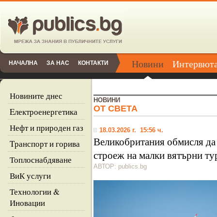
Новини
Интервют
НАЧАЛНА
ЗА НАС
КОНТАКТИ
Новините днес
НОВИНИ
ОТ СВЕТА
Eлектроенергетика
Нефт и природен газ
18.03.2026 г. 15:56 ч.
Великобритания обмисля да 
Tранспорт и горива
строеж на малки вятърни т
Топлоснабдяване
АВТОР: publics.bg
ВиК услуги
Технологии &
Иновации