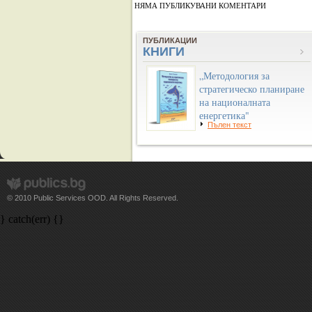
НЯМА ПУБЛИКУВАНИ КОМЕНТАРИ
ПУБЛИКАЦИИ
КНИГИ
„Методология за
стратегическо планиране
на националната
енергетика"
Пълен текст
© 2010 Public Services OOD. All Rights Reserved.
} catch(err) {}