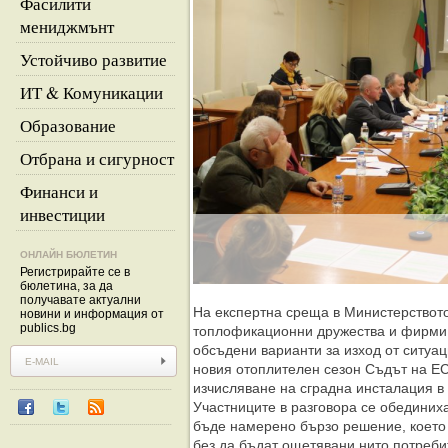
Фасилити
мениджмънт
Устойчиво развитие
ИТ & Комуникации
Образование
Отбрана и сигурност
Финанси и
инвестиции
ОНЛАЙН БЮЛЕТИН
Регистрирайте се в
бюлетина, за да
получавате актуални
На експертна среща в Министерството
новини и информация от
publics.bg
топлофикационни дружества и фирми 
обсъдени варианти за изход от ситуац
новия отоплителен сезон Съдът на Е
изчисляване на сградна инсталация в
Участниците в разговора се обединих
бъде намерено бързо решение, което 
без да бъдат ощетявани нито потреби