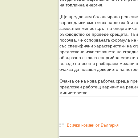
на топлинна енергия.
„Ще предложим балансирано решение,
справедливи сметки за парно за бълга
заместник-министърът на енергетикат
ръководство се проведе срещата. Тъ
посочва, че оспорваната формула не 
със специфични характеристики на сг
предложено изчисляването на сградн
обвързано с класа енергийна ефективн
въведе по-ясен и разбираем механизъм
очаква да повиши доверието на потре
Очаква се на нова работна среща пре
предложен работещ вариант на решен
министерство.
Всички новини от България