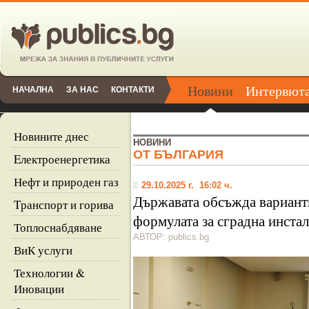
Новини
Интервют
НАЧАЛНА
ЗА НАС
КОНТАКТИ
Новините днес
НОВИНИ
ОТ БЪЛГАРИЯ
Eлектроенергетика
Нефт и природен газ
29.10.2025 г. 16:02 ч.
Държавата обсъжда варианти
Tранспорт и горива
формулата за сградна инста
Топлоснабдяване
АВТОР: publics.bg
ВиК услуги
Технологии &
Иновации