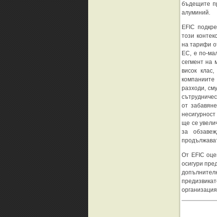
бъдещите п
алуминий.
EFIC подкре
този контек
на тарифи о
ЕС, е по-ма
сегмент на 
висок клас
компаниите
разходи, см
сътрудничес
от забавян
несигурност
ще се увели
за обзавеж
продължават
От EFIC оце
осигури пре
допълнител
предизвик
организация