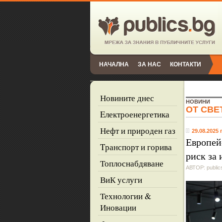
НАЧАЛНА
ЗА НАС
КОНТАКТИ
Новините днес
НОВИНИ
ОТ СВЕ
Eлектроенергетика
Нефт и природен газ
29.08.2025 г
Европей
Tранспорт и горива
риск за
Топлоснабдяване
АВТОР: public
ВиК услуги
Технологии &
Иновации