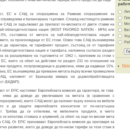
ъдат обложени с нова митническа тарифа, която предстои да бъде
работ
.
Лич
ст, ЕС и САЩ се споразумяха за Рамково споразумение за
Гра
 справедлива и балансирана търговия. Според настоящото рамково
Мо
е САЩ се задължават да прилагат по-високата от двете ставки на
най-облагодетелствана нация (MOST FAVORED NATION - MFN) или
Ве
15%, съставена от митата за най-облагодетелствана нация и
Хо
мито, за произхождащи от ЕС стоки. Освен това САЩ възнамерява
Раб
о да гарантира, че тарифният процент, състоящ се от тарифния
й-облагодетелствана нация и тарифата, наложена съгласно раздел
на за разширяване на търговията от 1962 г., приложим за стоки с
 ЕС, които са обект на действия по раздел 232 по отношение на
ни продукти, полупроводници и дървесина, няма да надвиши 15%.
рана, ЕС възнамерява да премахне митата върху всички промишлени
САЩ, напомнят от Браншова камара на дървообработващата
ст (БКДМП).
екст от EFIC настояват Европейската комисия да гарантира, че това
е няма да доведе до увеличаване на митата (в сравнение с
поразумение), които САЩ могат да наложат върху износа на мебели
то и да защити европейските износители от по-нататъшна
ст. Трябва да се отбележи, че мебелните продукти, в чието
о се използва стомана и алуминий, са обект на още по-високи мита
а САЩ. От ЕFIC призовават Европейската комисия да преговаря за
ятно развитие, което да доведе до по-ниски тарифи за тези стоки в