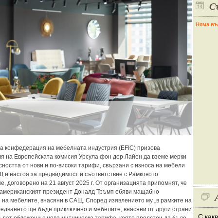
С
Няма въ
а конфедерация на мебелната индустрия (EFIC) призова
я на Европейската комисия Урсула фон дер Лайен да вземе мерки
сността от нови и по-високи тарифи, свързани с износа на мебели
Щ и настоя за предвидимост и съответствие с Рамковото
, договорено на 21 август 2025 г. От организацията припомнят, че
т американският президент Доналд Тръмп обяви мащабно
 на мебелите, внасяни в САЩ. Според изявлението му „в рамките на
ледването ще бъде приключено и мебелите, внасяни от други страни
С как