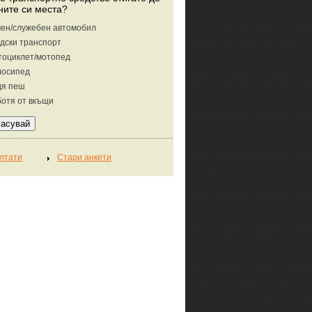
ните си места?
ен/служебен автомобил
дски транспорт
тоциклет/мотопед
лосипед
дя пеш
отя от вкъщи