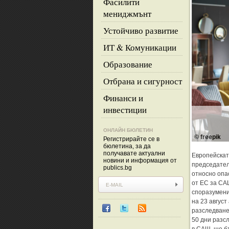
Фасилити
мениджмънт
Устойчиво развитие
ИТ & Комуникации
Образование
Отбрана и сигурност
Финанси и
инвестиции
ОНЛАЙН БЮЛЕТИН
© freepik
Регистрирайте се в
бюлетина, за да
получавате актуални
Европейскат
новини и информация от
председател
publics.bg
относно опа
от ЕС за СА
споразумение
на 23 авгус
разследване
50 дни разс