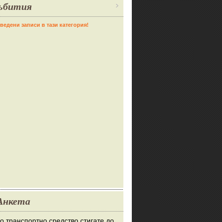
ъбития
ведени записи в тази категория!
Анкета
во транспортно средство стигате до