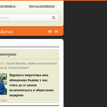
гистрирай се
Вход за потребители
ъбития
нтервю
Георги Манчев, главен изпълнителен
2026
ор на „ЕнергоСервиз“
Ядрената енергетика има
обещаващо бъдеще у нас,
стига да се запази
политическата и обществена
подкрепа
 текст