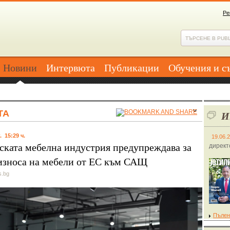
Ре
Новини
Интервюта
Публикации
Обучения и с
ТА
И
. 15:29 ч.
19.06.
ската мебелна индустрия предупреждава за
директ
 износа на мебели от ЕС към САЩ
s.bg
Пълен