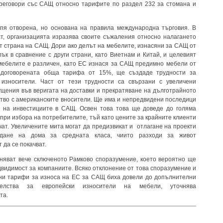
реговори със САЩ относно тарифите по раздел 232 за стомана и
пя отворена, но основана на правила международна търговия. В
ст, организацията изразява своите съжаления относно налагането
т страна на САЩ. Дори ако делът на мебелите, изнасяни за САЩ от
лък в сравнение с други страни, като Виетнам и Китай, и целевият
мебелите е различен, като ЕС изнася за САЩ предимно мебели от
, договорената обща тарифа от 15%, ще създаде трудности за
 износители. Част от тези трудности са свързани с увеличени
ущения във веригата на доставки и прекратяване на дълготрайното
тво с американските вносители. Ще има и непредвидени последици
е на инвестициите в САЩ. Освен това това ще доведе до голяма
 при избора на потребителите, тъй като цените за крайните клиенти
чат. Увеличените мита могат да предизвикат и отлагане на проекти
дане на дома за средната класа, чиито разходи за живот
 да се покачват.
няват вече сключеното Рамково споразумение, което вероятно ще
двидимост за компаниите. Всяко отклонение от това споразумение и
ни тарифи за износа на ЕС за САЩ биха довели до допълнителни
ателства за европейски износители на мебели, уточнява
та.