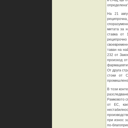
в САЩ, ще б
определена“
На 21 авгу
реципрочна,
споразумени
митата за 
ставка от 
реципрочно 
своевременн
таван на на
232 от Зако
произход от
фармацевтич
От друга ст
стоки от 
промишлено
В този конт
разследван
Рамковото с
от ЕС, как
нестабилно
производств
при износ з
по-благопри