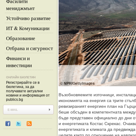
Фасилити
мениджмънт
Устойчиво развитие
ИТ & Комуникации
Образование
Отбрана и сигурност
Финанси и
инвестиции
ОНЛАЙН БЮЛЕТИН
Регистрирайте се в
© NPR/GettyImages
бюлетина, за да
получавате актуални
Възобновяемите източници, инсталац
новини и информация от
publics.bg
икономията на енергия са трите стълб
ревизираният енергиен план на Гърция
беше обсъден в компетентната между
бъде представен официално до дни о
и енергетиката Костас Скрекас. Очакв
енергетиката и климата да предвижда
целите както по отношение на навлиз