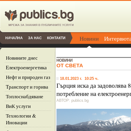
Новини
Интервют
НАЧАЛНА
ЗА НАС
КОНТАКТИ
Новините днес
НОВИНИ
ОТ СВЕТА
Eлектроенергетика
Нефт и природен газ
18.01.2023 г. 10:25 ч.
Гърция иска да задоволява 
Tранспорт и горива
потребление на електроенерг
Топлоснабдяване
АВТОР: publics.bg
ВиК услуги
Технологии &
Иновации