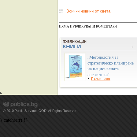
Всички новини от света
НЯМА ПУБЛИКУВАНИ КОМЕНТАРИ
ПУБЛИКАЦИИ
КНИГИ
„Методология за
стратегическо планиране
на националната
енергетика"
Пълен текст
© 2010 Public Services OOD. All Rights Reserved.
} catch(err) {}