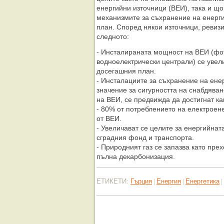
енергийни източници (ВЕИ), така и що
механизмите за съхранение на енерги
план. Според някои източници, ревиз
следното:
- Инсталираната мощност на ВЕИ (фо
водноелектрически централи) се увел
досегашния план.
- Инсталациите за съхранение на ене
значение за сигурността на снабдява
на ВЕИ, се предвижда да достигнат ка
- 80% от потреблението на електроене
от ВЕИ.
- Увеличават се целите за енергийнат
сградния фонд и транспорта.
- Природният газ се запазва като пре
пълна декарбонизация.
ЕТИКЕТИ:
Гърция
Енергия
Енергетика
|
|
|