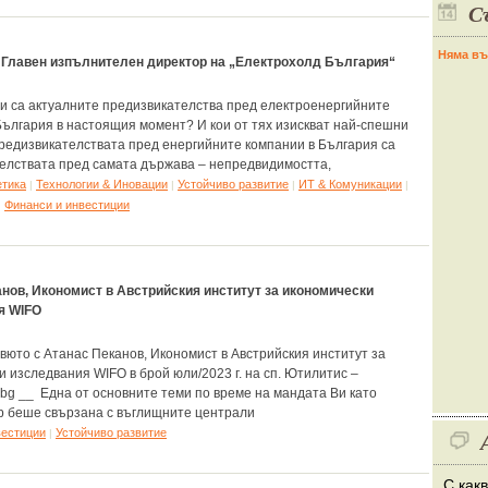
С
Няма въ
 Главен изпълнителен директор на „Електрохолд България“
ои са актуалните предизвикателства пред електроенергийните
България в настоящия момент? И кои от тях изискват най-спешни
едизвикателствата пред енергийните компании в България са
елствата пред самата държава – непредвидимостта,
етика
Технологии & Иновации
Устойчиво развитие
ИТ & Комуникации
|
|
|
|
Финанси и инвестиции
|
нов, Икономист в Австрийския институт за икономически
я WIFO
вюто с Атанас Пеканов, Икономист в Австрийския институт за
и изследвания WIFO в брой юли/2023 г. на сп. Ютилитис –
s.bg __ Една от основните теми по време на мандата Ви като
 беше свързана с въглищните централи
вестиции
Устойчиво развитие
|
С как