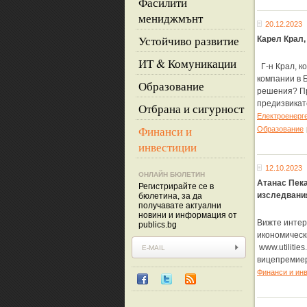
Фасилити
мениджмънт
20.12.2023
Устойчиво развитие
Карел Крал,
ИТ & Комуникации
Г-н Крал, к
компании в 
Образование
решения? Пр
предизвикат
Отбрана и сигурност
Eлектроенерг
Финанси и
Образование
инвестиции
12.10.2023
ОНЛАЙН БЮЛЕТИН
Атанас Пека
Регистрирайте се в
изследвани
бюлетина, за да
получавате актуални
новини и информация от
Вижте интер
publics.bg
икономическ
www.utilitie
вицепремиер
Финанси и ин