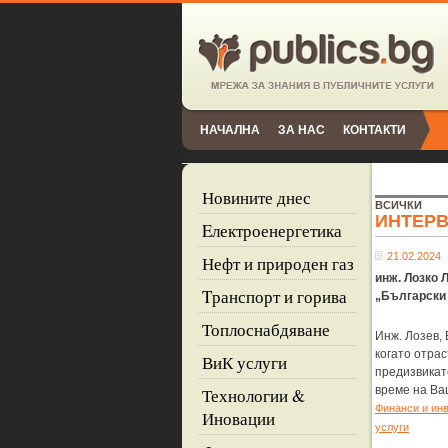
НАЧАЛНА
ЗА НАС
КОНТАКТИ
Новините днес
ВСИЧКИ
ИНТЕР
Eлектроенергетика
21.02.2024
Нефт и природен газ
инж. Лозко 
Tранспорт и горива
„Български
Топлоснабдяване
Инж. Лозев,
когато отра
ВиК услуги
предизвикат
време на Ваш
Технологии &
Финанси и ин
Иновации
услуги