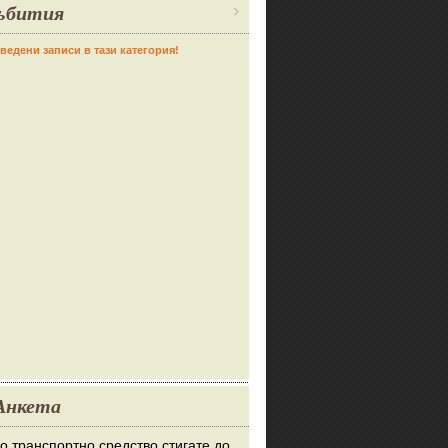
ъбития
ведени записи в тази категория!
Анкета
во транспортно средство стигате до