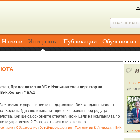
Ре
Новини
Интервюта
Публикации
Обучения и с
ВЮТА
И
19.06.
Лозев, Председател на УС и Изпълнителен директор на
директ
 ВиК Холдинг“ ЕАД
 Вие поемате управлението на държавния ВиК холдинг в момент,
съл Водоснабдяване и канализация е изправен пред редица
елства. Кои ще са основните стратегически цели на компанията по
ето управление? Това, което казвате, е истина –
вестиции
Образование
Устойчиво развитие
Технологии & Иновации
ВиК
|
|
|
|
Пълен