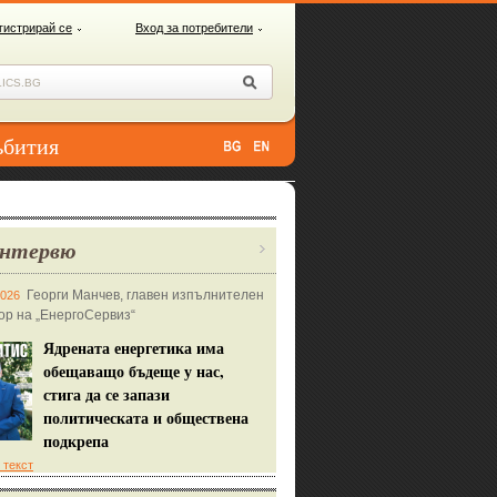
гистрирай се
Вход за потребители
ъбития
нтервю
Георги Манчев, главен изпълнителен
2026
ор на „ЕнергоСервиз“
Ядрената енергетика има
обещаващо бъдеще у нас,
стига да се запази
политическата и обществена
подкрепа
 текст