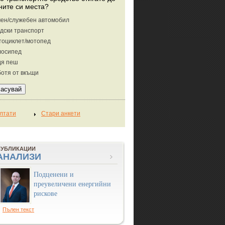
ните си места?
ен/служебен автомобил
дски транспорт
тоциклет/мотопед
лосипед
дя пеш
отя от вкъщи
ПУБЛИКАЦИИ
АНАЛИЗИ
Подценени и
преувеличени енергийни
рискове
Пълен текст