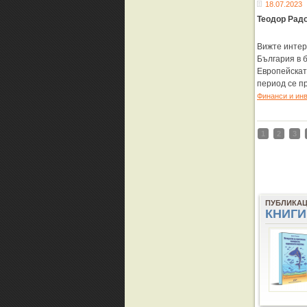
18.07.2023
Теодор Радо
Вижте интер
България в б
Европейскат
период се п
Финанси и ин
1
2
3
ПУБЛИКА
КНИГИ