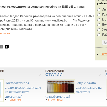
работ
нов, ръководител на регионалния офис на ЕИБ в България
Лич
Гра
вюто с Теодор Радонов, ръководител на регионалния офис на ЕИБ в
Мо
рой юни/2023 г. на сп. Ютилитис – www.utilities.bg __ Г-н Радонов,
Ве
а инвестиционна банка е създадена преди 65 години и за този
ревърна в най-голямата
Хо
вестиции
Раб
4
5
ЦИИ
ПУБЛИКАЦИИ
СТАТИИ
„Методология за
Защо е важно
стратегическо планиране
анализирането на
на националната
маслото в
енергетика"
трансформатора?
Пълен текст
Пълен текст