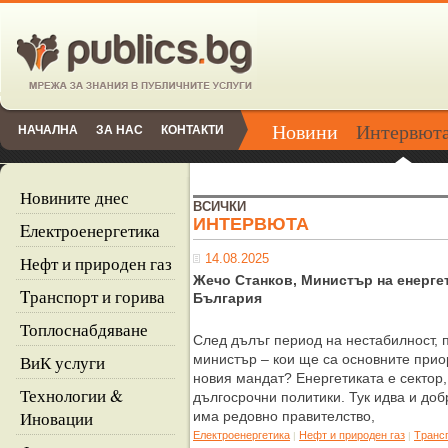
Новини
Интервют
НАЧАЛНА
ЗА НАС
КОНТАКТИ
Новините днес
ВСИЧКИ
ИНТЕРВЮТА
Eлектроенергетика
14.08.2025
Нефт и природен газ
Жечо Станков, Министър на енерге
Tранспорт и горива
България
Топлоснабдяване
След дълъг период на нестабилност, 
ВиК услуги
министър – кои ще са основните прио
новия мандат? Енергетиката е сектор,
Технологии &
дългосрочни политики. Тук идва и доб
Иновации
има редовно правителство,
Eлектроенергетика
Нефт и природен газ
Tрансп
|
|