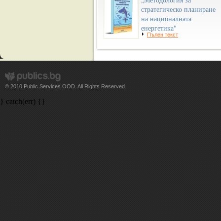
стратегическо планиране
на националната
енергетика"
Пълен текст
© 2010 Public Services OOD. All Rights Reserved.
} catch(err) {}