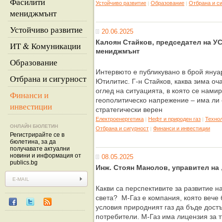
Фасилити
Устойчиво развитие
Образование
Отбрана и с
|
|
мениджмънт
Устойчиво развитие
20.06.2025
Калоян Стайков, председател на УС
ИТ & Комуникации
мениджмънт
Образование
Интервюто е публикувано в брой януар
Отбрана и сигурност
Ютилитис. Г-н Стайков, каква зима оч
оглед на ситуацията, в която се нами
Финанси и
геополитическо напрежение – има ли 
инвестиции
стратегически верен
Eлектроенергетика
Нефт и природен газ
Техно
|
|
ОНЛАЙН БЮЛЕТИН
Отбрана и сигурност
Финанси и инвестиции
|
Регистрирайте се в
бюлетина, за да
получавате актуални
новини и информация от
08.05.2025
publics.bg
Инж. Стоян Манолов, управител на
Какви са перспективите за развитие н
света? М-Газ е компания, която вече 
условия природният газ да бъде дост
потребители. М-Газ има лицензия за т