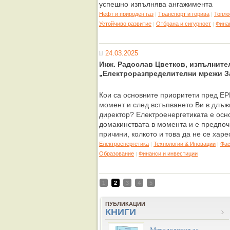
успешно изпълнява ангажимента
Нефт и природен газ
Tранспорт и горива
Топло
|
|
Устойчиво развитие
Отбрана и сигурност
Фина
|
|
24.03.2025
Инж. Радослав Цветков, изпълните
„Електроразпределителни мрежи З
Кои са основните приоритети пред Е
момент и след встъпването Ви в длъж
директор? Електроенергетиката е осн
домакинствата в момента и е предпоч
причини, колкото и това да не се хар
Eлектроенергетика
Технологии & Иновации
Фас
|
|
Образование
Финанси и инвестиции
|
1
2
3
4
5
ПУБЛИКАЦИИ
КНИГИ
„Методология за