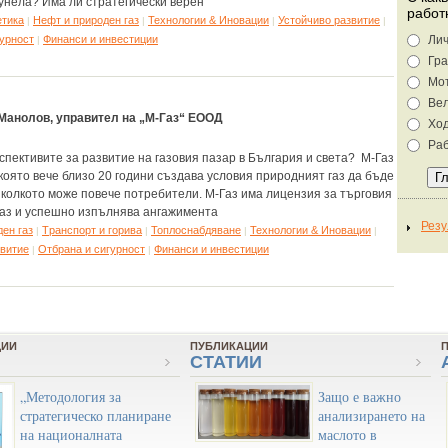
тунела? Има ли стратегически верен
работ
етика
Нефт и природен газ
Технологии & Иновации
Устойчиво развитие
|
|
|
|
гурност
Финанси и инвестиции
Лич
|
Гра
Мо
Ве
Манолов, управител на „М-Газ“ ЕООД
Хо
Раб
спективите за развитие на газовия пазар в България и света? М-Газ
която вече близо 20 години създава условия природният газ да бъде
 колкото може повече потребители. М-Газ има лицензия за търговия
газ ‎и успешно изпълнява ангажимента
ен газ
Tранспорт и горива
Топлоснабдяване
Технологии & Иновации
|
|
|
|
звитие
Отбрана и сигурност
Финанси и инвестиции
|
|
ЦИИ
ПУБЛИКАЦИИ
СТАТИИ
„Методология за
Защо е важно
стратегическо планиране
анализирането на
на националната
маслото в