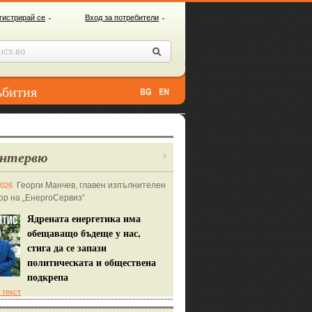
гистрирай се
Вход за потребители
ъбития
нтервю
Георги Манчев, главен изпълнителен
2026
ор на „ЕнергоСервиз“
Ядрената енергетика има
обещаващо бъдеще у нас,
стига да се запази
политическата и обществена
подкрепа
 текст