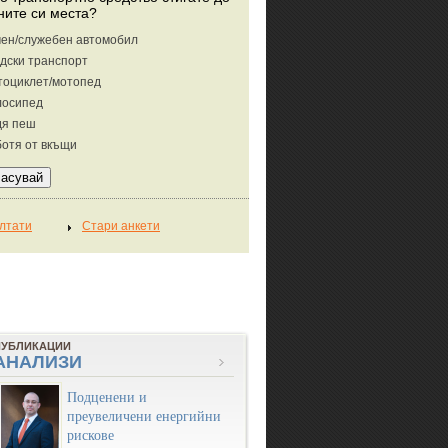
ните си места?
ен/служебен автомобил
дски транспорт
тоциклет/мотопед
лосипед
дя пеш
отя от вкъщи
ПУБЛИКАЦИИ
АНАЛИЗИ
Подценени и
преувеличени енергийни
рискове