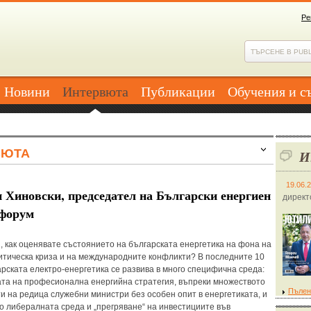
Ре
Новини
Интервюта
Публикации
Обучения и с
ВЮТА
И
19.06.
 Хиновски, председател на Български енергиен
директ
 форум
и, как оценявате състоянието на българската енергетика на фона на
итическа криза и на международните конфликти? В последните 10
арската електро-енергетика се развива в много специфична среда:
ата на професионална енергийна стратегия, въпреки множеството
Пълен
и на редица служебни министри без особен опит в енергетиката, и
но либералната среда и „прегряване“ на инвестициите във