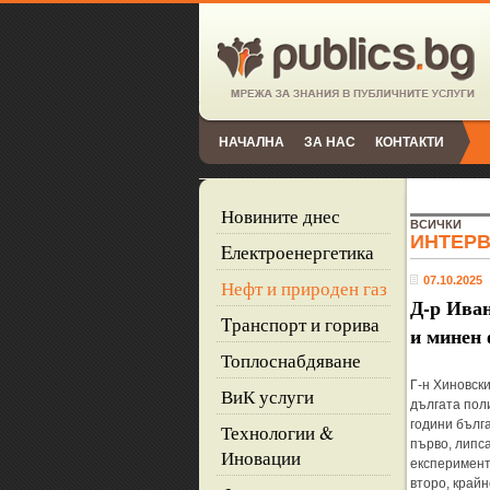
НАЧАЛНА
ЗА НАС
КОНТАКТИ
Новините днес
ВСИЧКИ
ИНТЕР
Eлектроенергетика
07.10.2025
Нефт и природен газ
Д-р Иван
Tранспорт и горива
и минен
Топлоснабдяване
Г-н Хиновск
ВиК услуги
дългата пол
години бълг
Технологии &
първо, липс
Иновации
експеримент
второ, край