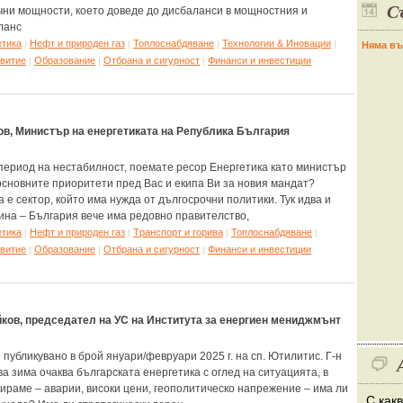
С
ни мощности, което доведе до дисбаланси в мощностния и
ланс
етика
Нефт и природен газ
Топлоснабдяване
Технологии & Иновации
|
|
|
|
Няма въ
звитие
Образование
Отбрана и сигурност
Финанси и инвестиции
|
|
|
в, Министър на енергетиката на Република България
период на нестабилност, поемате ресор Енергетика като министър
 основните приоритети пред Вас и екипа Ви за новия мандат?
 е сектор, който има нужда от дългосрочни политики. Тук идва и
ина – България вече има редовно правителство,
етика
Нефт и природен газ
Tранспорт и горива
Топлоснабдяване
|
|
|
|
звитие
Образование
Отбрана и сигурност
Финанси и инвестиции
|
|
|
ков, председател на УС на Института за енергиен мениджмънт
публикувано в брой януари/февруари 2025 г. на сп. Ютилитис. Г-н
ва зима очаква българската енергетика с оглед на ситуацията, в
мираме – аварии, високи цени, геополитическо напрежение – има ли
С как