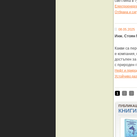
светлина в 
Eлектроенерг
Отбрана и си
08.05.2025
Инж. Стоян 
Какви са пер
е компания, 
достъпен за
с природен 
Нефт и природ
Устойчиво ра
1
2
3
ПУБЛИКА
КНИГИ