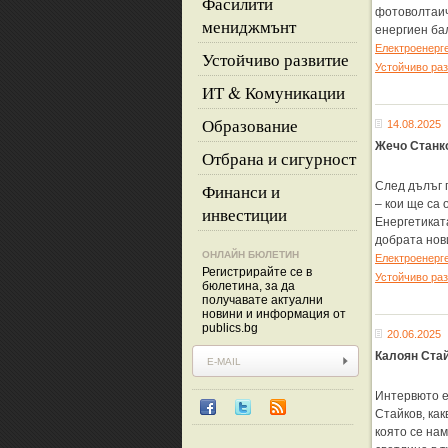
Фасилити
фотоволтаич
мениджмънт
енергиен ба
Eлектроенерг
Устойчиво развитие
Устойчиво ра
ИТ & Комуникации
Образование
14.08.2025
Жечо Станко
Отбрана и сигурност
След дълъг 
Финанси и
– кои ще са
инвестиции
Енергетиката
добрата нов
ОНЛАЙН БЮЛЕТИН
Eлектроенерг
Регистрирайте се в
Устойчиво ра
бюлетина, за да
получавате актуални
новини и информация от
publics.bg
20.06.2025
Калоян Стай
Интервюто е 
Стайков, как
която се на