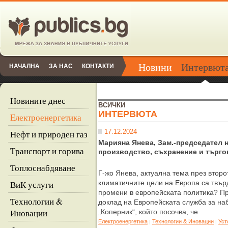
Новини
Интервют
НАЧАЛНА
ЗА НАС
КОНТАКТИ
Новините днес
ВСИЧКИ
ИНТЕРВЮТА
Eлектроенергетика
17.12.2024
Нефт и природен газ
Марияна Янева, Зам.-председател 
Tранспорт и горива
производство, съхранение и търго
Топлоснабдяване
Г-жо Янева, актуална тема през втор
ВиК услуги
климатичните цели на Европа са твър
промени в европейската политика? Пр
Технологии &
доклад на Европейската служба за н
Иновации
„Коперник“, който посочва, че
Eлектроенергетика
Технологии & Иновации
Уст
|
|