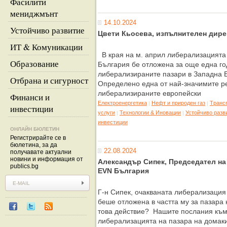
Фасилити
мениджмънт
14.10.2024
Устойчиво развитие
Цвети Кьосева, изпълнителен дире
ИТ & Комуникации
В края на м. април либерализацията 
Образование
България бе отложена за още една год
либерализираните пазари в Западна 
Отбрана и сигурност
Определено една от най-значимите ре
либерализираните европейски
Финанси и
Eлектроенергетика
Нефт и природен газ
Tрансп
|
|
инвестиции
услуги
Технологии & Иновации
Устойчиво разв
|
|
инвестиции
ОНЛАЙН БЮЛЕТИН
Регистрирайте се в
бюлетина, за да
22.08.2024
получавате актуални
новини и информация от
Александър Сипек, Председател на
publics.bg
EVN България
Г-н Сипек, очакваната либерализация
беше отложена в частта му за пазара 
това действие? Нашите послания към
либерализацията на пазара на домаки