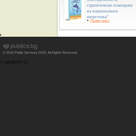
стратегическо планиране
на националната
енергетика"
Пълен текст
© 2010 Public Services OOD. All Rights Reserved.
} catch(err) {}