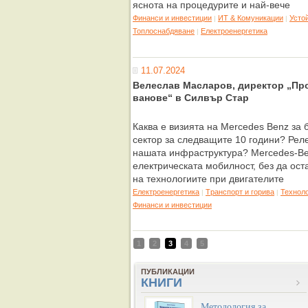
яснота на процедурите и най-вече
Финанси и инвестиции
ИТ & Комуникации
Усто
|
|
Топлоснабдяване
Eлектроенергетика
|
11.07.2024
Велеслав Масларов, директор „Пр
ванове“ в Силвър Стар
Каква е визията на Mercedes Benz за
сектор за следващите 10 години? Реле
нашата инфраструктура? Mercedes-Ben
електрическата мобилност, без да ост
на технологиите при двигателите
Eлектроенергетика
Tранспорт и горива
Технол
|
|
Финанси и инвестиции
1
2
3
4
5
ПУБЛИКАЦИИ
КНИГИ
„Методология за