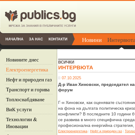
Новини
Интервют
НАЧАЛНА
ЗА НАС
КОНТАКТИ
Новините днес
ВСИЧКИ
ИНТЕРВЮТА
Eлектроенергетика
07.10.2025
Нефт и природен газ
Д-р Иван Хиновски, председател на
Tранспорт и горива
форум
Топлоснабдяване
Г-н Хиновски, как оценявате състояни
ВиК услуги
на фона на дългата политическа криз
конфликти? В последните 10 години б
Технологии &
се развива в много специфична среда
Иновации
професионална енергийна стратегия,
Eлектроенергетика
Нефт и природен газ
Топло
|
|