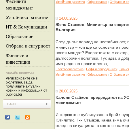
Фасилити
Устойчиво развитие
Образование
Отбрана и с
|
|
мениджмънт
Устойчиво развитие
14.08.2025
Жечо Станков, Министър на енерге
ИТ & Комуникации
България
Образование
След дълъг период на нестабилност, 
Отбрана и сигурност
министър – кои ще са основните прио
новия мандат? Енергетиката е сектор,
Финанси и
дългосрочни политики. Тук идва и доб
инвестиции
има редовно правителство,
Eлектроенергетика
Нефт и природен газ
Tрансп
|
|
ОНЛАЙН БЮЛЕТИН
Устойчиво развитие
Образование
Отбрана и с
|
|
Регистрирайте се в
бюлетина, за да
получавате актуални
новини и информация от
20.06.2025
publics.bg
Калоян Стайков, председател на УС
мениджмънт
Интервюто е публикувано в брой януар
Ютилитис. Г-н Стайков, каква зима оч
оглед на ситуацията, в която се нами