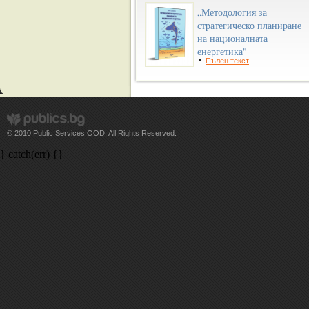
„Методология за
стратегическо планиране
на националната
енергетика"
Пълен текст
© 2010 Public Services OOD. All Rights Reserved.
} catch(err) {}