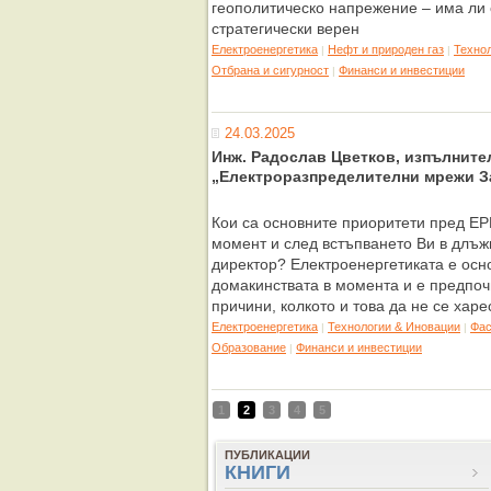
геополитическо напрежение – има ли 
стратегически верен
Eлектроенергетика
Нефт и природен газ
Техно
|
|
Отбрана и сигурност
Финанси и инвестиции
|
24.03.2025
Инж. Радослав Цветков, изпълните
„Електроразпределителни мрежи З
Кои са основните приоритети пред Е
момент и след встъпването Ви в длъж
директор? Електроенергетиката е осн
домакинствата в момента и е предпоч
причини, колкото и това да не се хар
Eлектроенергетика
Технологии & Иновации
Фас
|
|
Образование
Финанси и инвестиции
|
1
2
3
4
5
ПУБЛИКАЦИИ
КНИГИ